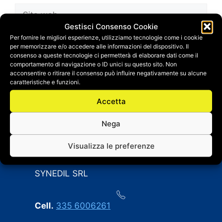
Sito
web
Gestisci Consenso Cookie
Salva il mio nome, email e sito web in questo
Per fornire le migliori esperienze, utilizziamo tecnologie come i cookie
per memorizzare e/o accedere alle informazioni del dispositivo. Il
browser per la prossima volta che
consenso a queste tecnologie ci permetterà di elaborare dati come il
commento.
comportamento di navigazione o ID unici su questo sito. Non
acconsentire o ritirare il consenso può influire negativamente su alcune
caratteristiche e funzioni.
Accetta
Nega
Visualizza le preferenze
CONTATTI
SYNEDIL SRL
Cell.
335 6006261