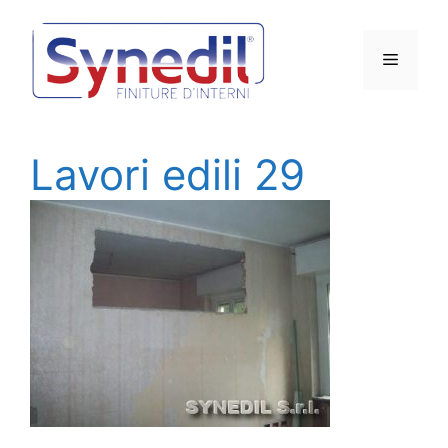
Vai
al
Menu
contenuto
Lavori edili 29