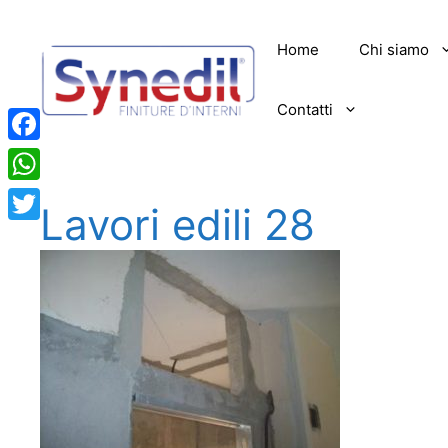
Vai
al
Home
Chi siamo
contenuto
Contatti
Facebook
WhatsApp
Lavori edili 28
Twitter