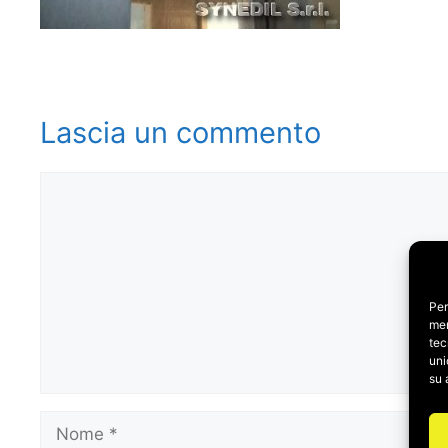
Lascia un commento
Commento
Per
mem
tec
uni
su 
Nome