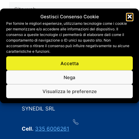
Sito
web
Gestisci Consenso Cookie
Salva il mio nome, email e sito web in questo
Per fornire le migliori esperienze, utilizziamo tecnologie come i cookie
per memorizzare e/o accedere alle informazioni del dispositivo. Il
browser per la prossima volta che
consenso a queste tecnologie ci permetterà di elaborare dati come il
commento.
comportamento di navigazione o ID unici su questo sito. Non
acconsentire o ritirare il consenso può influire negativamente su alcune
caratteristiche e funzioni.
Accetta
Nega
Visualizza le preferenze
CONTATTI
SYNEDIL SRL
Cell.
335 6006261