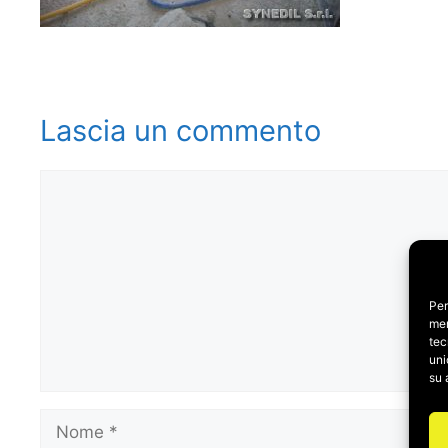
Lascia un commento
Commento
Per
mem
tec
uni
su 
Nome