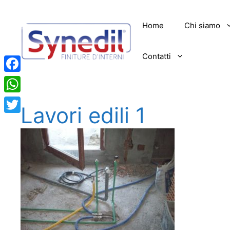
Vai
al
Home
Chi siamo
contenuto
Contatti
Facebook
WhatsApp
Lavori edili 1
Twitter