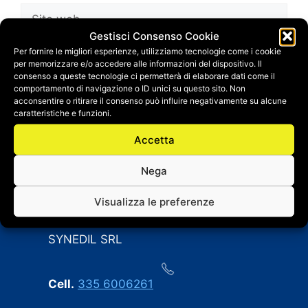
Sito
web
Gestisci Consenso Cookie
Salva il mio nome, email e sito web in questo
Per fornire le migliori esperienze, utilizziamo tecnologie come i cookie
per memorizzare e/o accedere alle informazioni del dispositivo. Il
browser per la prossima volta che
consenso a queste tecnologie ci permetterà di elaborare dati come il
commento.
comportamento di navigazione o ID unici su questo sito. Non
acconsentire o ritirare il consenso può influire negativamente su alcune
caratteristiche e funzioni.
Accetta
Nega
CONTATTI
Visualizza le preferenze
SYNEDIL SRL
Cell.
335 6006261