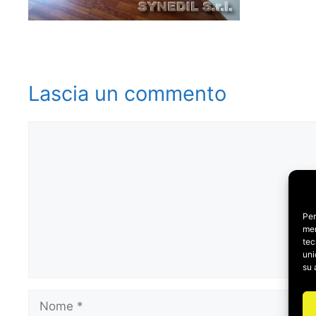
Lascia un commento
Commento
Per
mem
tec
uni
su 
Nome