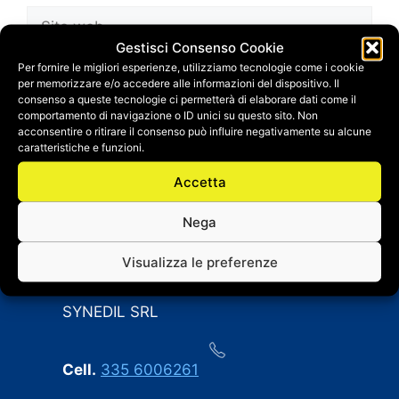
Sito
web
Gestisci Consenso Cookie
Salva il mio nome, email e sito web in questo
Per fornire le migliori esperienze, utilizziamo tecnologie come i cookie
per memorizzare e/o accedere alle informazioni del dispositivo. Il
browser per la prossima volta che
consenso a queste tecnologie ci permetterà di elaborare dati come il
commento.
comportamento di navigazione o ID unici su questo sito. Non
acconsentire o ritirare il consenso può influire negativamente su alcune
caratteristiche e funzioni.
Accetta
Nega
Visualizza le preferenze
CONTATTI
SYNEDIL SRL
Cell.
335 6006261