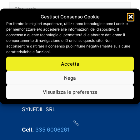
Sito
web
Gestisci Consenso Cookie
Salva il mio nome, email e sito web in questo
Per fornire le migliori esperienze, utilizziamo tecnologie come i cookie
per memorizzare e/o accedere alle informazioni del dispositivo. Il
browser per la prossima volta che
consenso a queste tecnologie ci permetterà di elaborare dati come il
commento.
comportamento di navigazione o ID unici su questo sito. Non
acconsentire o ritirare il consenso può influire negativamente su alcune
caratteristiche e funzioni.
Accetta
Nega
Visualizza le preferenze
CONTATTI
SYNEDIL SRL
Cell.
335 6006261