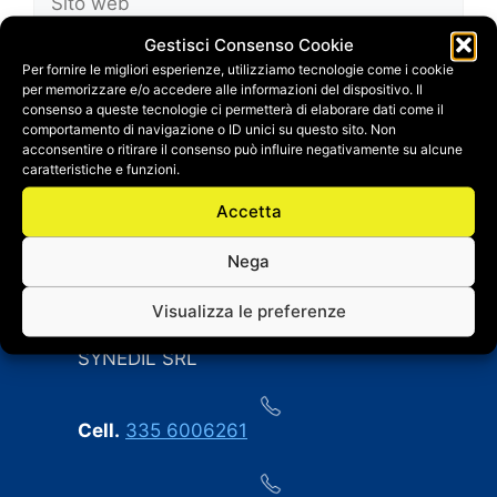
web
Gestisci Consenso Cookie
Salva il mio nome, email e sito web in questo
Per fornire le migliori esperienze, utilizziamo tecnologie come i cookie
browser per la prossima volta che
per memorizzare e/o accedere alle informazioni del dispositivo. Il
commento.
consenso a queste tecnologie ci permetterà di elaborare dati come il
comportamento di navigazione o ID unici su questo sito. Non
acconsentire o ritirare il consenso può influire negativamente su alcune
caratteristiche e funzioni.
Accetta
Nega
CONTATTI
Visualizza le preferenze
SYNEDIL SRL
Cell.
335 6006261