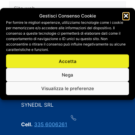
Sito
web
Gestisci Consenso Cookie
Salva il mio nome, email e sito web in questo
Per fornire le migliori esperienze, utilizziamo tecnologie come i cookie
per memorizzare e/o accedere alle informazioni del dispositivo. Il
browser per la prossima volta che
consenso a queste tecnologie ci permetterà di elaborare dati come il
commento.
comportamento di navigazione o ID unici su questo sito. Non
acconsentire o ritirare il consenso può influire negativamente su alcune
caratteristiche e funzioni.
Accetta
Nega
CONTATTI
Visualizza le preferenze
SYNEDIL SRL
Cell.
335 6006261