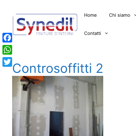
Vai
al
Home
Chi siamo
contenuto
Contatti
Facebook
WhatsApp
Controsoffitti 2
Twitter