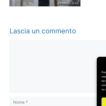
Lascia un commento
Commento
Per
mem
tec
uni
su 
Nome