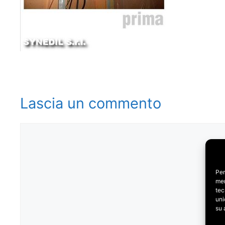
Lascia un commento
Commento
Per
mem
tec
uni
su 