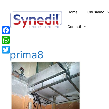
Vai
al
Home
Chi siamo
contenuto
Contatti
Facebook
WhatsApp
prima8
Twitter