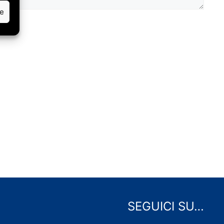
ze
SEGUICI SU…