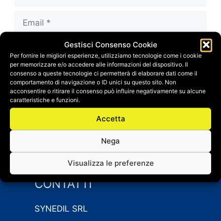
Email
Gestisci Consenso Cookie
Sito
Per fornire le migliori esperienze, utilizziamo tecnologie come i cookie
web
per memorizzare e/o accedere alle informazioni del dispositivo. Il
Salva il mio nome, email e sito web in questo
consenso a queste tecnologie ci permetterà di elaborare dati come il
comportamento di navigazione o ID unici su questo sito. Non
browser per la prossima volta che
acconsentire o ritirare il consenso può influire negativamente su alcune
commento.
caratteristiche e funzioni.
Accetta
Nega
Visualizza le preferenze
CONTATTI
SYNEDIL SRL