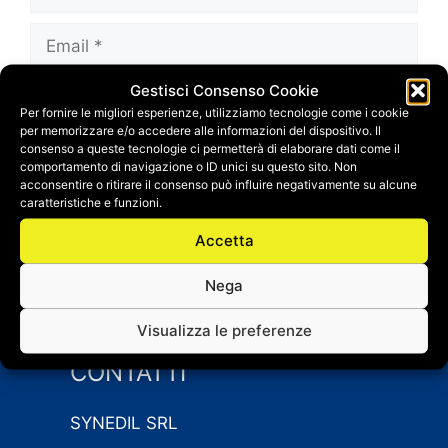
Email
Gestisci Consenso Cookie
Sito
Per fornire le migliori esperienze, utilizziamo tecnologie come i cookie
web
per memorizzare e/o accedere alle informazioni del dispositivo. Il
Salva il mio nome, email e sito web in questo
consenso a queste tecnologie ci permetterà di elaborare dati come il
comportamento di navigazione o ID unici su questo sito. Non
browser per la prossima volta che
acconsentire o ritirare il consenso può influire negativamente su alcune
commento.
caratteristiche e funzioni.
Accetta
Nega
Visualizza le preferenze
CONTATTI
SYNEDIL SRL