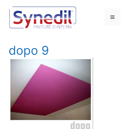
Vai
al
Menu
contenuto
dopo 9