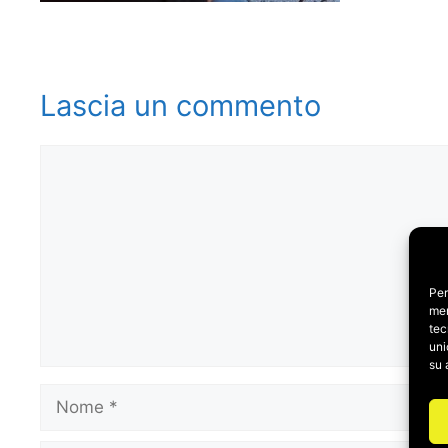
Lascia un commento
Commento
Per
mem
tec
uni
su 
Nome