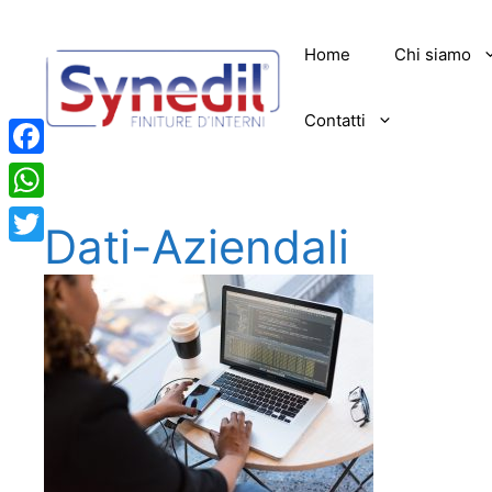
Vai
al
Home
Chi siamo
contenuto
Contatti
Facebook
WhatsApp
Dati-Aziendali
Twitter