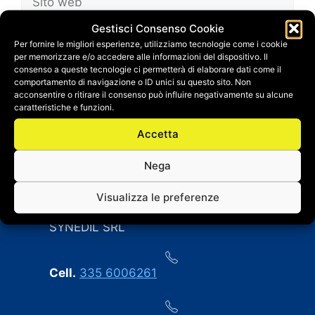
web
Gestisci Consenso Cookie
Salva il mio nome, email e sito web in questo
Per fornire le migliori esperienze, utilizziamo tecnologie come i cookie
browser per la prossima volta che
per memorizzare e/o accedere alle informazioni del dispositivo. Il
commento.
consenso a queste tecnologie ci permetterà di elaborare dati come il
comportamento di navigazione o ID unici su questo sito. Non
acconsentire o ritirare il consenso può influire negativamente su alcune
caratteristiche e funzioni.
Accetta
Nega
CONTATTI
Visualizza le preferenze
SYNEDIL SRL
Cell.
335 6006261