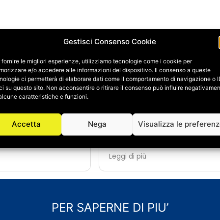
Gestisci Consenso Cookie
 fornire le migliori esperienze, utilizziamo tecnologie come i cookie per
orizzare e/o accedere alle informazioni del dispositivo. Il consenso a queste
ene Fagnani
Daniele Galbiati
nologie ci permetterà di elaborare dati come il comportamento di navigazione o 
24/06/2026
ci su questo sito. Non acconsentire o ritirare il consenso può influire negativame
alcune caratteristiche e funzioni.
i a Salvatore Abate e
A causa di un imprevisto 
er la ristrutturazione
dovuto ristrutturare complet
Accetta
Nega
Visualizza le preferen
a e possiamo dire che
primo bagno.
sperienza davvero
Essendoci trovati benissimo,
dal primo contatto,
affidato a loro anche il rif
Leggi di più
si è dimostrato
completo del secondo bagno,
disponibile: sempre
diversi altri lavori di ristrutt
ondere a domande e
manutenzione della casa.
i dal classico orario di
Salvatore si è dimostrato fin 
o a spiegare ogni fase
estremamente dispon
PER SAPERNE DI PIU’
n modo chiaro.
professionale e compe