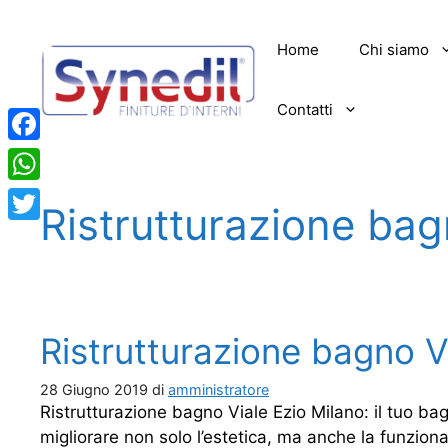
Vai
al
Home
Chi siamo
contenuto
Contatti
Facebook
WhatsApp
Ristrutturazione bag
Twitter
Ristrutturazione bagno V
28 Giugno 2019
di
amministratore
Ristrutturazione bagno Viale Ezio Milano: il tuo ba
migliorare non solo l’estetica, ma anche la funzionali