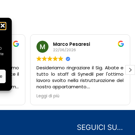
Marco Pesaresi
ID
22/06/2026
nte
abbiamo
Desideriamo ringraziare il Sig. Abate e
amente il
tutto lo staff di Synedil per l'ottimo
ze
lavoro svolto nella ristrutturazione del
 abbiamo
nostro appartamento.
acimento
Fin dal primo sopralluogo abbiamo
Leggi di più
 oltre a
potuto apprezzare la professionalità,
urazione e
competenza e disponibilità
dimostrate da tutto il team.
da subito
Durante l'esecuzione dei lavori, il Sig.
ibile,
Abate è stato costantemente
SEGUICI SU…
tente,
presente, seguendo ogni fase con