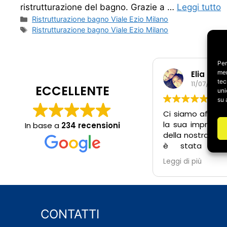
ristrutturazione del bagno. Grazie a …
Leggi tutto
Categorie
Ristrutturazione bagno Viale Ezio Milano
Tag
Ristrutturazione bagno Viale Ezio Milano
Per
mem
Elia e Ir
tec
11/07/2026
ECCELLENTE
uni
su 
Ci siamo affidat
la sua impresa p
In base a
234 recensioni
della nostra cas
è stata un’e
positiva. Fin 
Leggi di più
Salvatore 
estremamente 
pronto a risp
dubbi, anche fuor
lavoro, e attent
CONTATTI
dell’intervento i