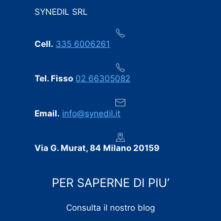
comunicato tempestivamente, senza sorprese
SYNEDIL SRL
dell’ultimo minuto.
Professionalità, puntualità e cura dei dettagli:
Cell.
335 6006261
consigliamo vivamente SYNEDIL a chiunque stia
cercando un’impresa edile seria e affidabile.
Tel. Fisso
02 66305082
Email.
info@synedil.it
Via G. Murat, 84 Milano 20159
PER SAPERNE DI PIU’
Consulta il nostro blog