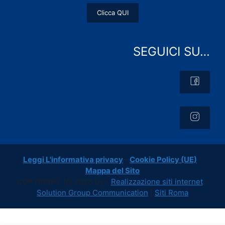
Clicca QUI
SEGUICI SU…
Leggi L'informativa privacy
-
Cookie Policy (UE)
-
Mappa del Sito
COPYRIGHT [c] 2023 by -
Realizzazione siti internet
-
Solution Group Communication
|
Siti Roma