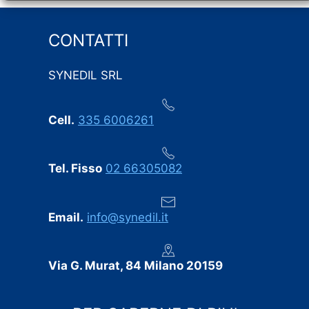
rispetto scrupoloso delle tempistiche concordate: i
lavori sono iniziati e terminati esattamente nei giorni
previsti, senza i ritardi che purtroppo capitano spesso
CONTATTI
in questo settore. Ogni eventuale imprevisto è stato
comunicato tempestivamente, senza sorprese
SYNEDIL SRL
dell’ultimo minuto.
Professionalità, puntualità e cura dei dettagli:
Cell.
335 6006261
consigliamo vivamente SYNEDIL a chiunque stia
cercando un’impresa edile seria e affidabile.
Tel. Fisso
02 66305082
Email.
info@synedil.it
Via G. Murat, 84 Milano 20159