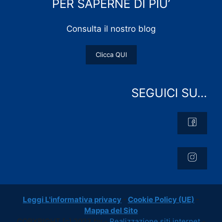
PER SAPERNE DI PIU’
Consulta il nostro blog
Clicca QUI
SEGUICI SU…
Leggi L'informativa privacy
-
Cookie Policy (UE)
-
Mappa del Sito
COPYRIGHT [c] 2023 by -
Realizzazione siti internet
-