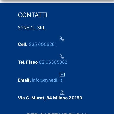
rispetto scrupoloso delle tempistiche concordate: i
lavori sono iniziati e terminati esattamente nei giorni
previsti, senza i ritardi che purtroppo capitano spesso
CONTATTI
in questo settore. Ogni eventuale imprevisto è stato
comunicato tempestivamente, senza sorprese
SYNEDIL SRL
dell’ultimo minuto.
Professionalità, puntualità e cura dei dettagli:
Cell.
335 6006261
consigliamo vivamente SYNEDIL a chiunque stia
cercando un’impresa edile seria e affidabile.
Tel. Fisso
02 66305082
Email.
info@synedil.it
Via G. Murat, 84 Milano 20159