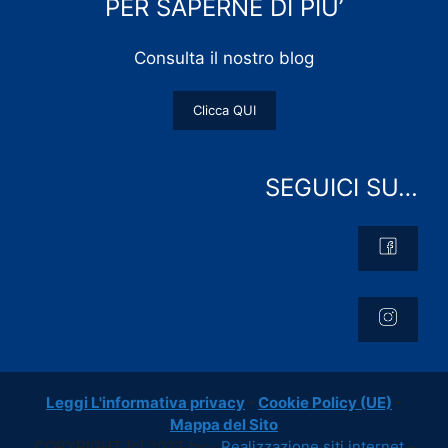
PER SAPERNE DI PIU’
Consulta il nostro blog
Clicca QUI
SEGUICI SU…
Leggi L'informativa privacy
-
Cookie Policy (UE)
-
Mappa del Sito
COPYRIGHT [c] 2023 by -
Realizzazione siti internet
-