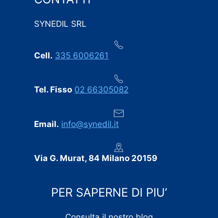
in questo settore. Ogni eventuale imprevisto è stato
comunicato tempestivamente, senza sorprese
SYNEDIL SRL
dell’ultimo minuto.
Professionalità, puntualità e cura dei dettagli:
Cell.
335 6006261
consigliamo vivamente SYNEDIL a chiunque stia
cercando un’impresa edile seria e affidabile.
Tel. Fisso
02 66305082
Email.
info@synedil.it
Via G. Murat, 84 Milano 20159
PER SAPERNE DI PIU’
Consulta il nostro blog