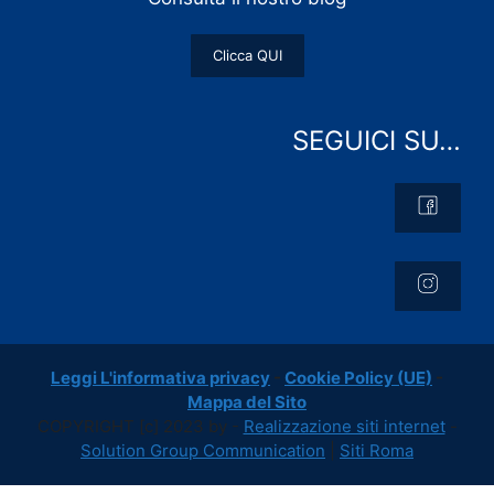
Clicca QUI
SEGUICI SU…
Leggi L'informativa privacy
-
Cookie Policy (UE)
-
Mappa del Sito
COPYRIGHT [c] 2023 by -
Realizzazione siti internet
-
Solution Group Communication
|
Siti Roma