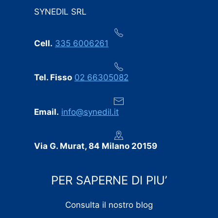
comunicato tempestivamente, senza sorprese
SYNEDIL SRL
dell’ultimo minuto.
Professionalità, puntualità e cura dei dettagli:
Cell.
335 6006261
consigliamo vivamente SYNEDIL a chiunque stia
cercando un’impresa edile seria e affidabile.
Tel. Fisso
02 66305082
Email.
info@synedil.it
Via G. Murat, 84 Milano 20159
PER SAPERNE DI PIU’
Consulta il nostro blog