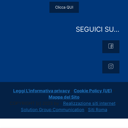
Clicca QUI
SEGUICI SU…
Leggi L'informativa privacy
-
Cookie Policy (UE)
-
Mappa del Sito
COPYRIGHT [c] 2023 by -
Realizzazione siti internet
-
Solution Group Communication
|
Siti Roma