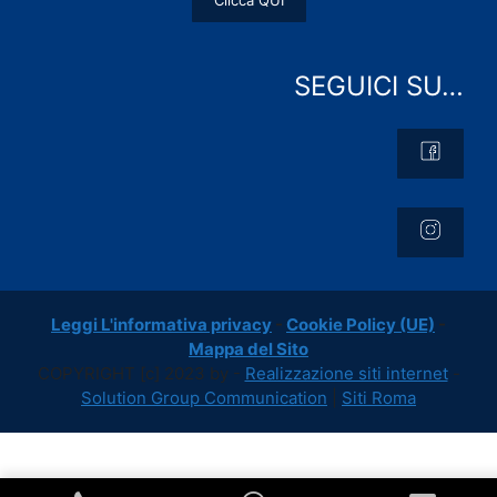
Clicca QUI
SEGUICI SU…
Leggi L'informativa privacy
-
Cookie Policy (UE)
-
Mappa del Sito
COPYRIGHT [c] 2023 by -
Realizzazione siti internet
-
Solution Group Communication
|
Siti Roma