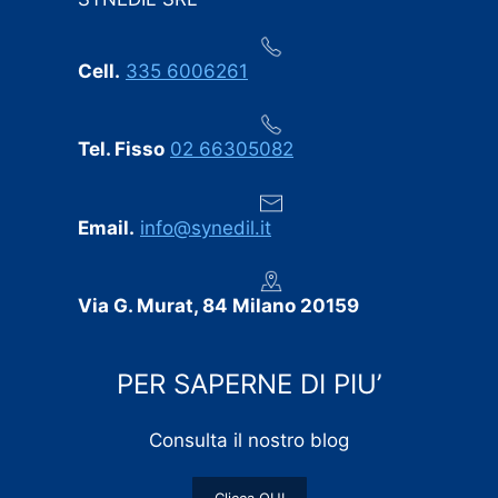
dell’ultimo minuto.
Professionalità, puntualità e cura dei dettagli:
Cell.
335 6006261
consigliamo vivamente SYNEDIL a chiunque stia
cercando un’impresa edile seria e affidabile.
Tel. Fisso
02 66305082
Email.
info@synedil.it
Via G. Murat, 84 Milano 20159
PER SAPERNE DI PIU’
Consulta il nostro blog