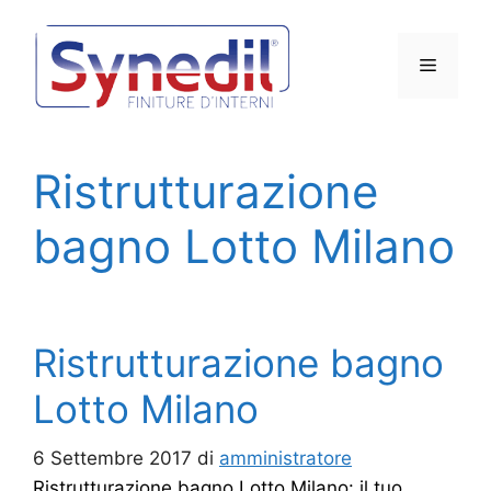
Vai
al
Menu
contenuto
Ristrutturazione
bagno Lotto Milano
Ristrutturazione bagno
Lotto Milano
6 Settembre 2017
di
amministratore
Ristrutturazione bagno Lotto Milano: il tuo