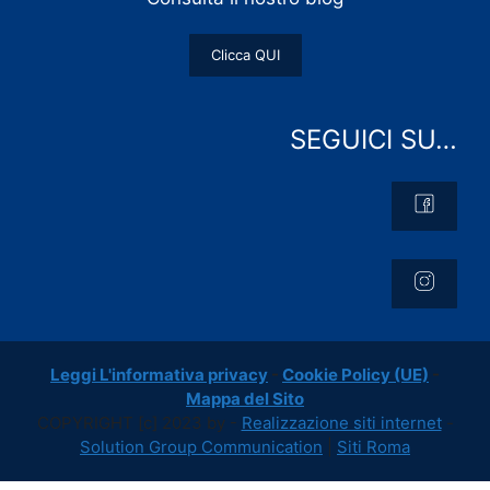
Clicca QUI
SEGUICI SU…
Leggi L'informativa privacy
-
Cookie Policy (UE)
-
Mappa del Sito
COPYRIGHT [c] 2023 by -
Realizzazione siti internet
-
Solution Group Communication
|
Siti Roma