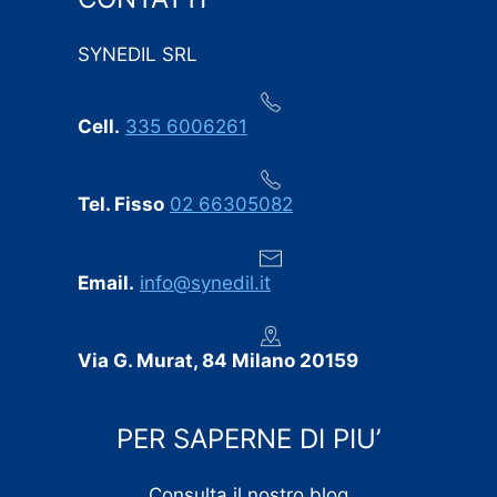
in questo settore. Ogni eventuale imprevisto è stato
comunicato tempestivamente, senza sorprese
SYNEDIL SRL
dell’ultimo minuto.
Professionalità, puntualità e cura dei dettagli:
Cell.
335 6006261
consigliamo vivamente SYNEDIL a chiunque stia
cercando un’impresa edile seria e affidabile.
Tel. Fisso
02 66305082
Email.
info@synedil.it
Via G. Murat, 84 Milano 20159
PER SAPERNE DI PIU’
Consulta il nostro blog