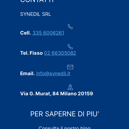
in questo settore. Ogni eventuale imprevisto è stato
comunicato tempestivamente, senza sorprese
SYNEDIL SRL
dell’ultimo minuto.
Professionalità, puntualità e cura dei dettagli:
Cell.
335 6006261
consigliamo vivamente SYNEDIL a chiunque stia
cercando un’impresa edile seria e affidabile.
Tel. Fisso
02 66305082
Email.
info@synedil.it
Via G. Murat, 84 Milano 20159
PER SAPERNE DI PIU’
Consulta il nostro blog