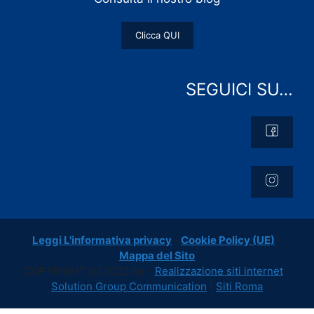
Clicca QUI
SEGUICI SU…
Leggi L'informativa privacy
-
Cookie Policy (UE)
-
Mappa del Sito
COPYRIGHT [c] 2023 by -
Realizzazione siti internet
-
Solution Group Communication
|
Siti Roma