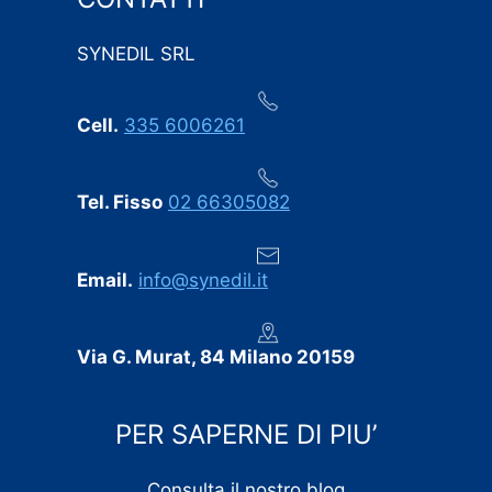
in questo settore. Ogni eventuale imprevisto è stato
comunicato tempestivamente, senza sorprese
SYNEDIL SRL
dell’ultimo minuto.
Professionalità, puntualità e cura dei dettagli:
Cell.
335 6006261
consigliamo vivamente SYNEDIL a chiunque stia
cercando un’impresa edile seria e affidabile.
Tel. Fisso
02 66305082
Email.
info@synedil.it
Via G. Murat, 84 Milano 20159
PER SAPERNE DI PIU’
Consulta il nostro blog