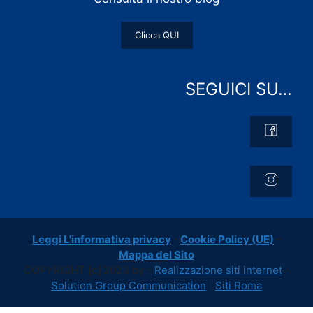
Clicca QUI
SEGUICI SU…
Leggi L'informativa privacy
-
Cookie Policy (UE)
-
Mappa del Sito
COPYRIGHT [c] 2023 by -
Realizzazione siti internet
-
Solution Group Communication
|
Siti Roma