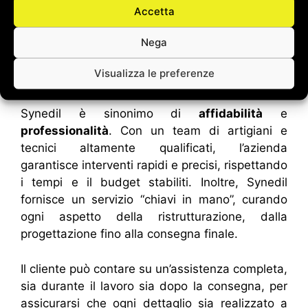
grado di trasformare ogni ambiente in un luogo
Accetta
di relax e benessere, dove comfort ed estetica
convivono in perfetta armonia.
Nega
Visualizza le preferenze
Perché scegliere Synedil
Synedil è sinonimo di
affidabilità
e
professionalità
. Con un team di artigiani e
tecnici altamente qualificati, l’azienda
garantisce interventi rapidi e precisi, rispettando
i tempi e il budget stabiliti. Inoltre, Synedil
fornisce un servizio “chiavi in mano”, curando
ogni aspetto della ristrutturazione, dalla
progettazione fino alla consegna finale.
Il cliente può contare su un’assistenza completa,
sia durante il lavoro sia dopo la consegna, per
assicurarsi che ogni dettaglio sia realizzato a