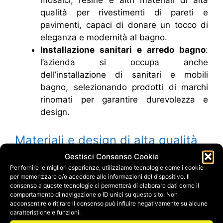
mosaici, resine e altri materiali di alta
qualità per rivestimenti di pareti e
pavimenti, capaci di donare un tocco di
eleganza e modernità al bagno.
Installazione sanitari e arredo bagno
:
l’azienda si occupa anche
dell’installazione di sanitari e mobili
bagno, selezionando prodotti di marchi
rinomati per garantire durevolezza e
design.
Materiali e design di alta qualità
Gestisci Consenso Cookie
Synedil si distingue per l’utilizzo di
materiali di
Per fornire le migliori esperienze, utilizziamo tecnologie come i cookie
per memorizzare e/o accedere alle informazioni del dispositivo. Il
prima scelta
e tecnologie avanzate che
consenso a queste tecnologie ci permetterà di elaborare dati come il
assicurano la massima resistenza e facilità di
comportamento di navigazione o ID unici su questo sito. Non
manutenzione. Che si tratti di un bagno in stile
acconsentire o ritirare il consenso può influire negativamente su alcune
caratteristiche e funzioni.
moderno, classico o minimalista, Synedil è in