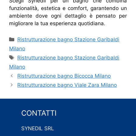
Scegli Synedil per un bagno che combina
funzionalità, estetica e comfort, garantendo un
ambiente dove ogni dettaglio è pensato per
migliorare la tua esperienza quotidiana.
Categorie
Ristrutturazione bagno Stazione Garibaldi
Milano
Tag
Ristrutturazione bagno Stazione Garibaldi
Milano
Ristrutturazione bagno Bicocca Milano
Ristrutturazione bagno Viale Zara Milano
CONTATTI
SYNEDIL SRL