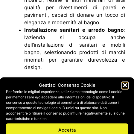
mosaici, resine e altri materiali di alta
qualità per rivestimenti di pareti e
pavimenti, capaci di donare un tocco di
eleganza e modernità al bagno.
Installazione sanitari e arredo bagno
:
l’azienda si occupa anche
dell’installazione di sanitari e mobili
bagno, selezionando prodotti di marchi
rinomati per garantire durevolezza e
design.
Materiali e design di alta qualità
Gestisci Consenso Cookie
Per fornire le migliori esperienze, utilizziamo tecnologie come i cookie
per memorizzare e/o accedere alle informazioni del dispositivo. Il
Synedil si distingue per l’utilizzo di
materiali di
consenso a queste tecnologie ci permetterà di elaborare dati come il
prima scelta
e tecnologie avanzate che
comportamento di navigazione o ID unici su questo sito. Non
acconsentire o ritirare il consenso può influire negativamente su alcune
assicurano la massima resistenza e facilità di
caratteristiche e funzioni.
manutenzione. Che si tratti di un bagno in stile
moderno, classico o minimalista, Synedil è in
Accetta