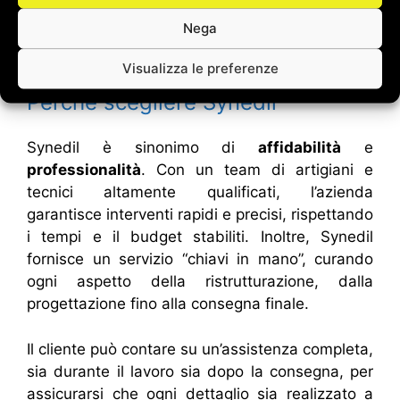
grado di trasformare ogni ambiente in un luogo
Nega
di relax e benessere, dove comfort ed estetica
convivono in perfetta armonia.
Visualizza le preferenze
Perché scegliere Synedil
Synedil è sinonimo di
affidabilità
e
professionalità
. Con un team di artigiani e
tecnici altamente qualificati, l’azienda
garantisce interventi rapidi e precisi, rispettando
i tempi e il budget stabiliti. Inoltre, Synedil
fornisce un servizio “chiavi in mano”, curando
ogni aspetto della ristrutturazione, dalla
progettazione fino alla consegna finale.
Il cliente può contare su un’assistenza completa,
sia durante il lavoro sia dopo la consegna, per
assicurarsi che ogni dettaglio sia realizzato a