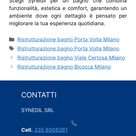
Scegli Synedil per un bagno che combina
funzionalità, estetica e comfort, garantendo un
ambiente dove ogni dettaglio è pensato per
migliorare la tua esperienza quotidiana.
Categorie
Ristrutturazione bagno Porta Volta Milano
Tag
Ristrutturazione bagno Porta Volta Milano
Ristrutturazione bagno Viale Certosa Milano
Ristrutturazione bagno Bicocca Milano
CONTATTI
SYNEDIL SRL
Cell.
335 6006261