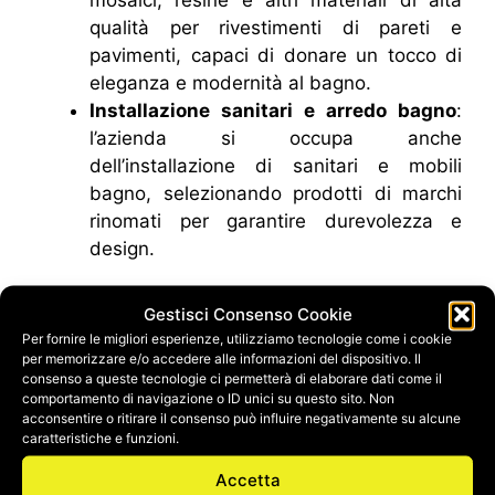
mosaici, resine e altri materiali di alta
qualità per rivestimenti di pareti e
pavimenti, capaci di donare un tocco di
eleganza e modernità al bagno.
Installazione sanitari e arredo bagno
:
l’azienda si occupa anche
dell’installazione di sanitari e mobili
bagno, selezionando prodotti di marchi
rinomati per garantire durevolezza e
design.
Materiali e design di alta qualità
Gestisci Consenso Cookie
Per fornire le migliori esperienze, utilizziamo tecnologie come i cookie
per memorizzare e/o accedere alle informazioni del dispositivo. Il
Synedil si distingue per l’utilizzo di
materiali di
consenso a queste tecnologie ci permetterà di elaborare dati come il
prima scelta
e tecnologie avanzate che
comportamento di navigazione o ID unici su questo sito. Non
acconsentire o ritirare il consenso può influire negativamente su alcune
assicurano la massima resistenza e facilità di
caratteristiche e funzioni.
manutenzione. Che si tratti di un bagno in stile
moderno, classico o minimalista, Synedil è in
Accetta