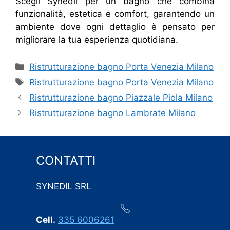
Scegli Synedil per un bagno che combina
funzionalità, estetica e comfort, garantendo un
ambiente dove ogni dettaglio è pensato per
migliorare la tua esperienza quotidiana.
Categorie
Ristrutturazione bagno Porta Venezia Milano
Tag
Ristrutturazione bagno Porta Venezia Milano
Ristrutturazione bagno Piazzale Piola Milano
Ristrutturazione bagno Lambrate Milano
CONTATTI
SYNEDIL SRL
Cell.
335 6006261