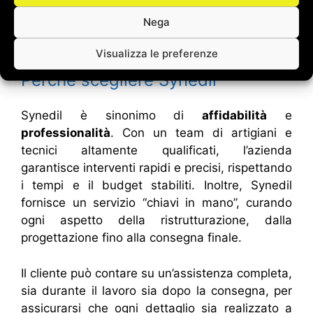
grado di trasformare ogni ambiente in un luogo
Nega
di relax e benessere, dove comfort ed estetica
convivono in perfetta armonia.
Visualizza le preferenze
Perché scegliere Synedil
Synedil è sinonimo di
affidabilità
e
professionalità
. Con un team di artigiani e
tecnici altamente qualificati, l’azienda
garantisce interventi rapidi e precisi, rispettando
i tempi e il budget stabiliti. Inoltre, Synedil
fornisce un servizio “chiavi in mano”, curando
ogni aspetto della ristrutturazione, dalla
progettazione fino alla consegna finale.
Il cliente può contare su un’assistenza completa,
sia durante il lavoro sia dopo la consegna, per
assicurarsi che ogni dettaglio sia realizzato a