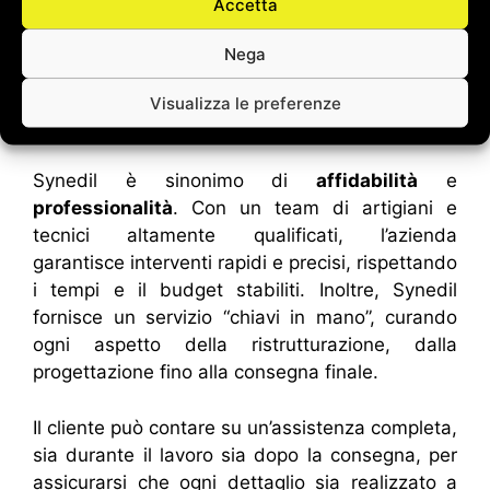
Accetta
grado di trasformare ogni ambiente in un luogo
di relax e benessere, dove comfort ed estetica
Nega
convivono in perfetta armonia.
Visualizza le preferenze
Perché scegliere Synedil
Synedil è sinonimo di
affidabilità
e
professionalità
. Con un team di artigiani e
tecnici altamente qualificati, l’azienda
garantisce interventi rapidi e precisi, rispettando
i tempi e il budget stabiliti. Inoltre, Synedil
fornisce un servizio “chiavi in mano”, curando
ogni aspetto della ristrutturazione, dalla
progettazione fino alla consegna finale.
Il cliente può contare su un’assistenza completa,
sia durante il lavoro sia dopo la consegna, per
assicurarsi che ogni dettaglio sia realizzato a