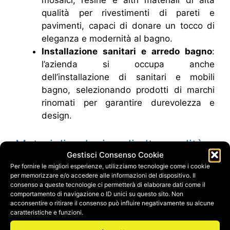
mosaici, resine e altri materiali di alta
qualità per rivestimenti di pareti e
pavimenti, capaci di donare un tocco di
eleganza e modernità al bagno.
Installazione sanitari e arredo bagno
:
l’azienda si occupa anche
dell’installazione di sanitari e mobili
bagno, selezionando prodotti di marchi
rinomati per garantire durevolezza e
design.
Materiali e design di alta qualità
Gestisci Consenso Cookie
Per fornire le migliori esperienze, utilizziamo tecnologie come i cookie
Synedil si distingue per l’utilizzo di
materiali di
per memorizzare e/o accedere alle informazioni del dispositivo. Il
prima scelta
e tecnologie avanzate che
consenso a queste tecnologie ci permetterà di elaborare dati come il
comportamento di navigazione o ID unici su questo sito. Non
assicurano la massima resistenza e facilità di
acconsentire o ritirare il consenso può influire negativamente su alcune
manutenzione. Che si tratti di un bagno in stile
caratteristiche e funzioni.
moderno, classico o minimalista, Synedil è in