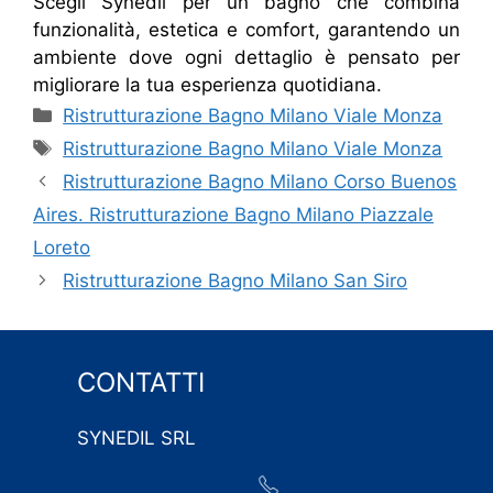
Scegli Synedil per un bagno che combina
funzionalità, estetica e comfort, garantendo un
ambiente dove ogni dettaglio è pensato per
migliorare la tua esperienza quotidiana.
Categorie
Ristrutturazione Bagno Milano Viale Monza
Tag
Ristrutturazione Bagno Milano Viale Monza
Ristrutturazione Bagno Milano Corso Buenos
Aires. Ristrutturazione Bagno Milano Piazzale
Loreto
Ristrutturazione Bagno Milano San Siro
CONTATTI
SYNEDIL SRL