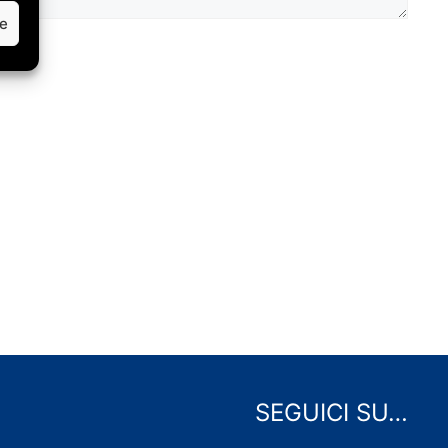
ze
SEGUICI SU…