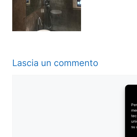
Lascia un commento
Commento
Per
mem
tec
uni
su 