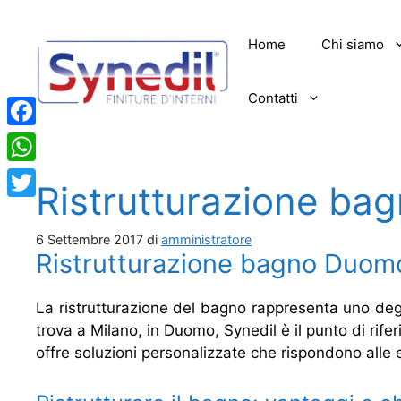
Vai
al
Home
Chi siamo
contenuto
Contatti
Facebook
WhatsApp
Ristrutturazione ba
Twitter
6 Settembre 2017
di
amministratore
Ristrutturazione bagno Duomo
La ristrutturazione del bagno rappresenta uno degli
trova a Milano, in Duomo, Synedil è il punto di rife
offre soluzioni personalizzate che rispondono alle 