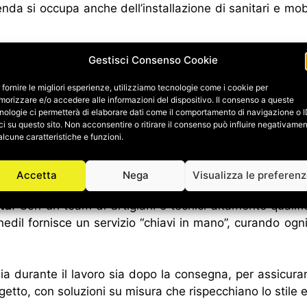
zienda si occupa anche dell’installazione di sanitari e mo
Gestisci Consenso Cookie
 fornire le migliori esperienze, utilizziamo tecnologie come i cookie per
ima scelta
e tecnologie avanzate che assicurano la mas
orizzare e/o accedere alle informazioni del dispositivo. Il consenso a queste
nologie ci permetterà di elaborare dati come il comportamento di navigazione o 
imalista, Synedil è in grado di trasformare ogni ambien
ci su questo sito. Non acconsentire o ritirare il consenso può influire negativame
alcune caratteristiche e funzioni.
Accetta
Nega
Visualizza le preferen
tà
. Con un team di artigiani e tecnici altamente qualific
Synedil fornisce un servizio “chiavi in mano”, curando ogn
ia durante il lavoro sia dopo la consegna, per assicurars
getto, con soluzioni su misura che rispecchiano lo stile e