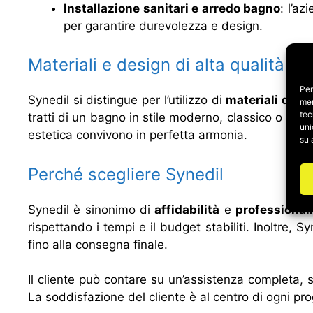
Installazione sanitari e arredo bagno
: l’a
per garantire durevolezza e design.
Materiali e design di alta qualità
Per
Synedil si distingue per l’utilizzo di
materiali di pr
mem
tec
tratti di un bagno in stile moderno, classico o min
uni
estetica convivono in perfetta armonia.
su 
Perché scegliere Synedil
Synedil è sinonimo di
affidabilità
e
professionali
rispettando i tempi e il budget stabiliti. Inoltre, 
fino alla consegna finale.
Il cliente può contare su un’assistenza completa, s
La soddisfazione del cliente è al centro di ogni pro