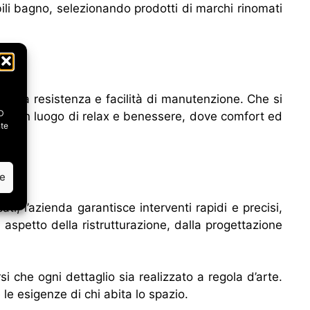
bili bagno, selezionando prodotti di marchi rinomati
sima resistenza e facilità di manutenzione. Che si
ID
te in un luogo di relax e benessere, dove comfort ed
nte
ze
ati, l’azienda garantisce interventi rapidi e precisi,
i aspetto della ristrutturazione, dalla progettazione
i che ogni dettaglio sia realizzato a regola d’arte.
 le esigenze di chi abita lo spazio.