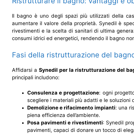
Ristrutturare il bagno: vantaggi e ob
Il bagno è uno degli spazi più utilizzati della ca
aumentare il valore della proprietà. Synedil è spec
rivestimenti e la scelta di sanitari di ultima genera
consumi idrici ed energetici, rendendo il bagno no
Fasi della ristrutturazione del bagn
Affidarsi a
Synedil per la ristrutturazione del b
principali includono:
Consulenza e progettazione
: ogni progett
scegliere i materiali più adatti e le soluzioni 
Demolizione e rifacimento impianti
: una ri
piena efficienza dell’ambiente.
Posa pavimenti e rivestimenti
: Synedil pro
pavimenti, capaci di donare un tocco di ele