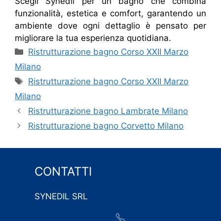
Scegli Synedil per un bagno che combina
funzionalità, estetica e comfort, garantendo un
ambiente dove ogni dettaglio è pensato per
migliorare la tua esperienza quotidiana.
Categorie
Ristrutturazione bagno Corso XXII Marzo
Milano
Tag
Ristrutturazione bagno Corso XXII Marzo
Milano
Ristrutturazione bagno Lambrate Milano
Ristrutturazione bagno Corvetto Milano
CONTATTI
SYNEDIL SRL