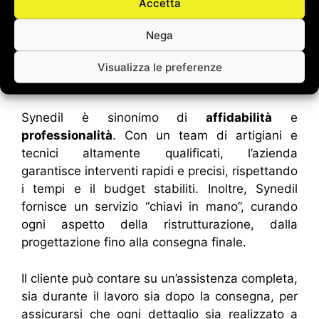
Accetta
grado di trasformare ogni ambiente in un luogo
di relax e benessere, dove comfort ed estetica
Nega
convivono in perfetta armonia.
Visualizza le preferenze
Perché scegliere Synedil
Synedil è sinonimo di
affidabilità
e
professionalità
. Con un team di artigiani e
tecnici altamente qualificati, l’azienda
garantisce interventi rapidi e precisi, rispettando
i tempi e il budget stabiliti. Inoltre, Synedil
fornisce un servizio “chiavi in mano”, curando
ogni aspetto della ristrutturazione, dalla
progettazione fino alla consegna finale.
Il cliente può contare su un’assistenza completa,
sia durante il lavoro sia dopo la consegna, per
assicurarsi che ogni dettaglio sia realizzato a