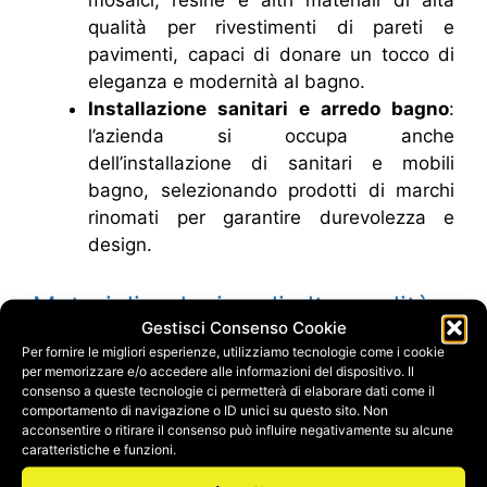
mosaici, resine e altri materiali di alta
qualità per rivestimenti di pareti e
pavimenti, capaci di donare un tocco di
eleganza e modernità al bagno.
Installazione sanitari e arredo bagno
:
l’azienda si occupa anche
dell’installazione di sanitari e mobili
bagno, selezionando prodotti di marchi
rinomati per garantire durevolezza e
design.
Materiali e design di alta qualità
Gestisci Consenso Cookie
Per fornire le migliori esperienze, utilizziamo tecnologie come i cookie
Synedil si distingue per l’utilizzo di
materiali di
per memorizzare e/o accedere alle informazioni del dispositivo. Il
prima scelta
e tecnologie avanzate che
consenso a queste tecnologie ci permetterà di elaborare dati come il
comportamento di navigazione o ID unici su questo sito. Non
assicurano la massima resistenza e facilità di
acconsentire o ritirare il consenso può influire negativamente su alcune
manutenzione. Che si tratti di un bagno in stile
caratteristiche e funzioni.
moderno, classico o minimalista, Synedil è in