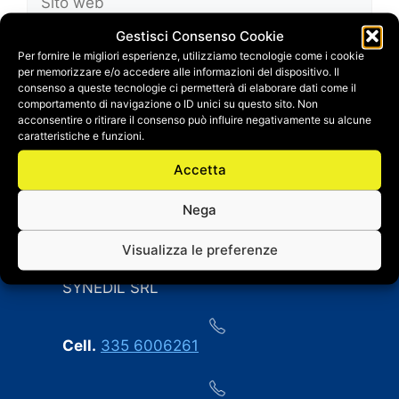
web
Gestisci Consenso Cookie
Salva il mio nome, email e sito web in questo
Per fornire le migliori esperienze, utilizziamo tecnologie come i cookie
browser per la prossima volta che
per memorizzare e/o accedere alle informazioni del dispositivo. Il
commento.
consenso a queste tecnologie ci permetterà di elaborare dati come il
comportamento di navigazione o ID unici su questo sito. Non
acconsentire o ritirare il consenso può influire negativamente su alcune
caratteristiche e funzioni.
Accetta
Nega
CONTATTI
Visualizza le preferenze
SYNEDIL SRL
Cell.
335 6006261