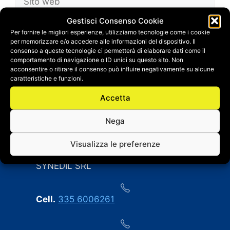
web
Gestisci Consenso Cookie
Salva il mio nome, email e sito web in questo
Per fornire le migliori esperienze, utilizziamo tecnologie come i cookie
browser per la prossima volta che
per memorizzare e/o accedere alle informazioni del dispositivo. Il
commento.
consenso a queste tecnologie ci permetterà di elaborare dati come il
comportamento di navigazione o ID unici su questo sito. Non
acconsentire o ritirare il consenso può influire negativamente su alcune
caratteristiche e funzioni.
Accetta
Nega
CONTATTI
Visualizza le preferenze
SYNEDIL SRL
Cell.
335 6006261