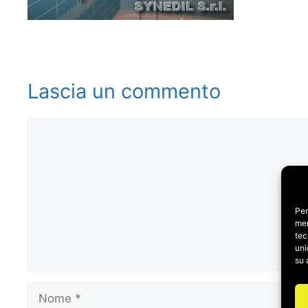
Lascia un commento
Commento
Per
mem
tec
uni
su 
Nome