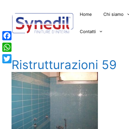
Vai
al
Home
Chi siamo
contenuto
Contatti
Facebook
WhatsApp
Ristrutturazioni 59
Twitter